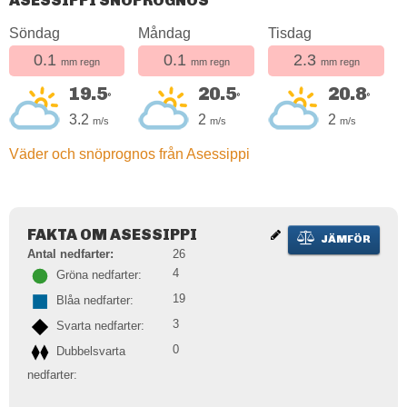
ASESSIPPI SNÖPROGNOS
Söndag
Måndag
Tisdag
0.1
0.1
2.3
mm regn
mm regn
mm regn
19.5
20.5
20.8
°
°
°
3.2
2
2
m/s
m/s
m/s
Väder och snöprognos från Asessippi
FAKTA OM ASESSIPPI
JÄMFÖR
Antal nedfarter:
26
4
Gröna nedfarter:
19
Blåa nedfarter:
3
Svarta nedfarter:
0
Dubbelsvarta
nedfarter: