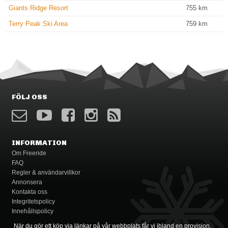
Giants Ridge Resort
755
km
Terry Peak Ski Area
759
km
FÖLJ OSS
INFORMATION
Om Freeride
FAQ
Regler & användarvillkor
Annonsera
Kontakta oss
Integritetspolicy
Innehållspolicy
När du gör ett köp via länkar på vår webbplats får vi ibland en provision.