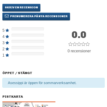
SKRIV EN RECENSION
PRENUMERERA PÅ NYA RECENSIONER
5
0.0
4
3
2
0 recensioner
1
ÖPPET / STÄNGT
Asessippi är öppen för sommarverksamhet.
PISTKARTA