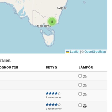
8
Leaflet
|
©
OpenStreetMap
ralien.
OGNOS
72H
BETYG
JÄMFÖR
1 recensioner
2 recensioner