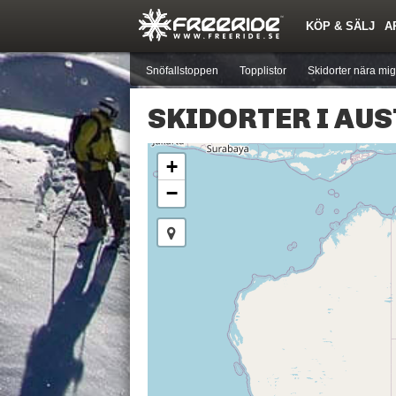
KÖP & SÄLJ
A
Nyheter
Nya inlägg
Skidor
Årets Krasch
Pjäxor
Quiz
Forumlista
Events
Sök
Profiler
Medlemmar
Utrustn
Snöfallstoppen
Topplistor
Skidorter nära mig
SKIDORTER I AU
+
−