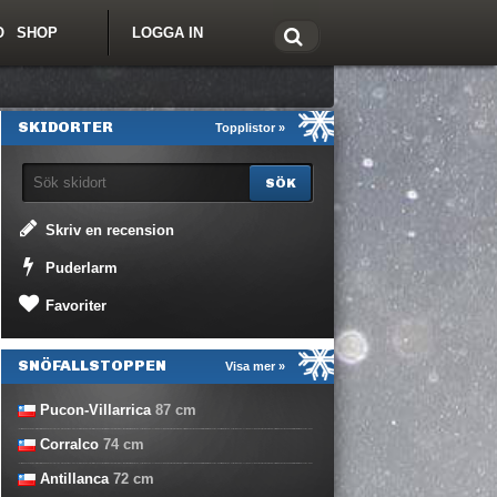
O
SHOP
LOGGA IN
tt om Freeride.se
SKIDORTER
Topplistor »
Skriv en recension
Puderlarm
Favoriter
SNÖFALLSTOPPEN
Visa mer »
Pucon-Villarrica
87
cm
Corralco
74
cm
Antillanca
72
cm