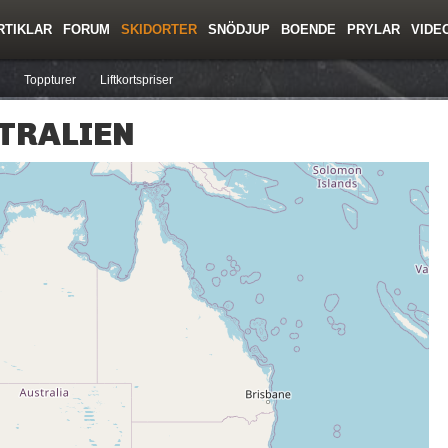
RTIKLAR
FORUM
SKIDORTER
SNÖDJUP
BOENDE
PRYLAR
VIDE
ing
Regler/Hjälp
Resor
Film
Skolor
Lavinsäkerhet
Tricktips
Krönika
Ny
Toppturer
Liftkortspriser
STRALIEN