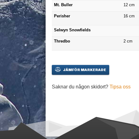
Mt. Buller
12
cm
Perisher
16
cm
Selwyn Snowfields
Thredbo
2
cm
JÄMFÖR MARKERADE
Saknar du någon skidort?
Tipsa oss