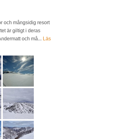
r och mångsidig resort
et är giltigt i deras
, Andermatt och må...
Läs