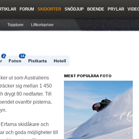
RTIKLAR
FORUM
SKIDORTER
SNÖDJUP
BOENDE
PRYLAR
VIDE
ing
Regler/Hjälp
Resor
Film
Skolor
Lavinsäkerhet
Tricktips
Krönika
Ny
Toppturer
Liftkortspriser
2
14
r
Foton
Pistkarta
Hotell
MEST POPULÄRA FOTO
icker ut som Australiens
räcker sig mellan 1 450
 drygt 80 nedfarter. Till
oendet ovanför pisterna,
byn.
 Erfarna skidåkare och
ar och goda möjligheter till