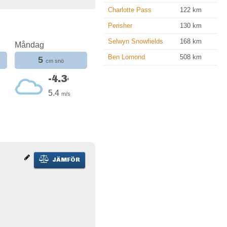
Charlotte Pass
122
km
Perisher
130
km
Selwyn Snowfields
168
km
Måndag
Ben Lomond
508
km
5
cm snö
-4.3
°
5.4
m/s
JÄMFÖR