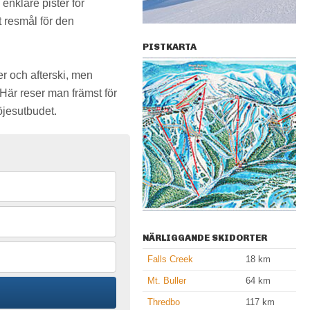
 enklare pister för
t resmål för den
PISTKARTA
er och afterski, men
Här reser man främst för
öjesutbudet.
NÄRLIGGANDE SKIDORTER
Falls Creek
18
km
Mt. Buller
64
km
Thredbo
117
km