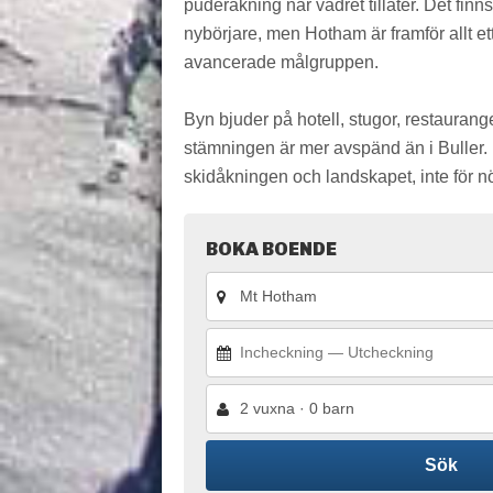
puderåkning när vädret tillåter. Det finns
nybörjare, men Hotham är framför allt et
avancerade målgruppen.
Byn bjuder på hotell, stugor, restaurang
stämningen är mer avspänd än i Buller. 
skidåkningen och landskapet, inte för n
BOKA BOENDE
2 vuxna · 0 barn
Sök