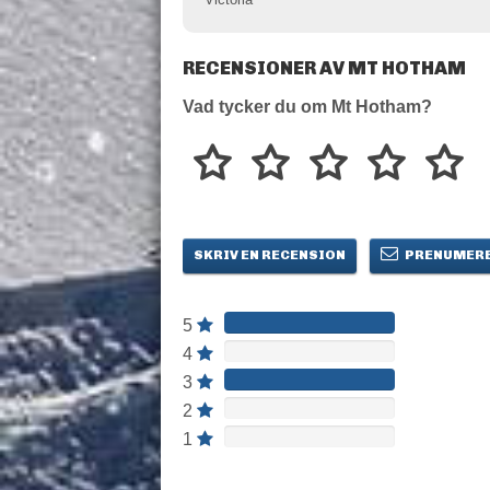
RECENSIONER AV MT HOTHAM
Vad tycker du om Mt Hotham?
SKRIV EN RECENSION
PRENUMERE
5
4
3
2
1