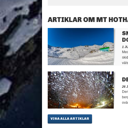
ARTIKLAR OM MT HOT
S
D
1 J
Med
ski
väl
D
26 
Den
berg
ovä
VISA ALLA ARTIKLAR