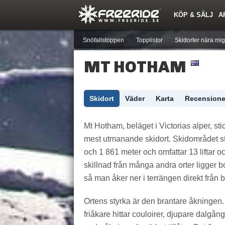
KÖP & SÄLJ
A
Nyheter
Nya inlägg
Skidor
Årets Krasch
Pjäxor
Quiz
Forumlista
Events
Sök
Profiler
Medlemmar
Utrustn
Snöfallstoppen
Topplistor
Skidorter nära mig
MT HOTHAM
Skidort
Väder
Karta
Recensione
Mt Hotham, beläget i Victorias alper, st
mest utmanande skidort. Skidområdet st
och 1 861 meter och omfattar 13 liftar och
skillnad från många andra orter ligger b
så man åker ner i terrängen direkt från 
Ortens styrka är den brantare åkningen.
friåkare hittar couloirer, djupare dalgång