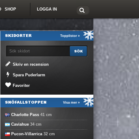
O
SHOP
LOGGA IN
tt om Freeride.se
SKIDORTER
Topplistor »
Skriv en recension
Spara Puderlarm
Favoriter
SNÖFALLSTOPPEN
Visa mer »
Charlotte Pass
41
cm
Caviahue
34
cm
Pucon-Villarrica
32
cm