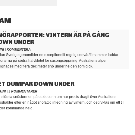
HAM
NÖRAPPORTEN: VINTERN ÄR PÅ GÅNG
OWN UNDER
UNI
|
KOMMENTERA
an Sverige genomlider en exceptionellt regnig senvår/försommar laddar
dorterna på södra halvklotet för säsongsöppning. Australiens alper
signades med flera decimeter snö under helgen som gick.
ET DUMPAR DOWN UNDER
JUNI
|
3 KOMMENTARER
 största snöstormen på ett decennium har precis dragit över Australiens
strakter efter en något snöfattig inledning av vintern, och det ryktas om ett till
der kommande helg.