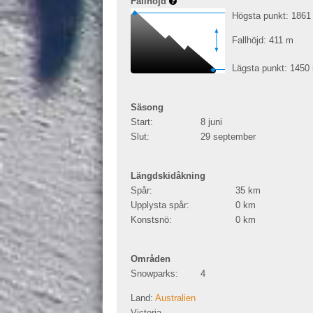
Fallhöjd
Högsta punkt: 186
Fallhöjd: 411
m
Lägsta punkt: 1450
Säsong
Start:
8 juni
Slut:
29 september
Längdskidåkning
Spår:
35
km
Upplysta spår:
0
km
Konstsnö:
0
km
Områden
Snowparks:
4
Land:
Australien
Victoria