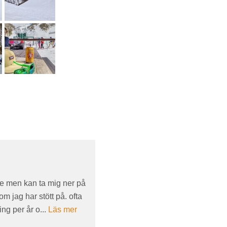
re men kan ta mig ner på
om jag har stött på. ofta
ing per år o...
Läs mer