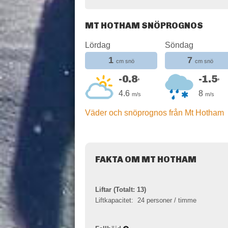
MT HOTHAM SNÖPROGNOS
Lördag
Söndag
1
7
cm snö
cm snö
-0.8
-1.5
°
°
4.6
8
m/s
m/s
Väder och snöprognos från Mt Hotham
FAKTA OM MT HOTHAM
Liftar (Totalt: 13)
Liftkapacitet:
24 personer / timme