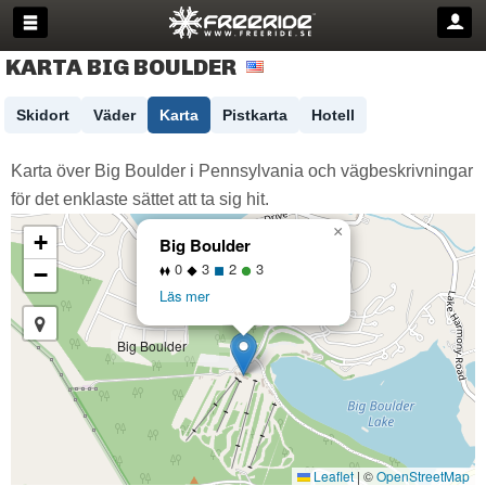
KARTA BIG BOULDER
Skidort
Väder
Karta
Pistkarta
Hotell
Karta över Big Boulder i Pennsylvania och vägbeskrivningar
för det enklaste sättet att ta sig hit.
×
+
Big Boulder
0
3
2
3
−
Läs mer
Big Boulder
Leaflet
|
©
OpenStreetMap