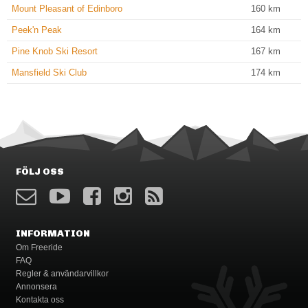
Mount Pleasant of Edinboro
160
km
Peek'n Peak
164
km
Pine Knob Ski Resort
167
km
Mansfield Ski Club
174
km
FÖLJ OSS
INFORMATION
Om Freeride
FAQ
Regler & användarvillkor
Annonsera
Kontakta oss