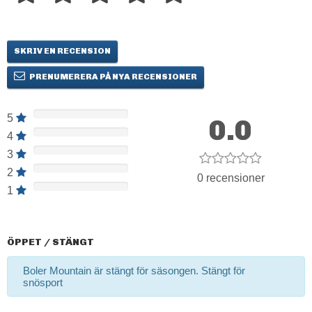
SKRIV EN RECENSION
PRENUMERERA PÅ NYA RECENSIONER
5
0.0
4
3
2
0 recensioner
1
ÖPPET / STÄNGT
Boler Mountain är stängt för säsongen. Stängt för
snösport