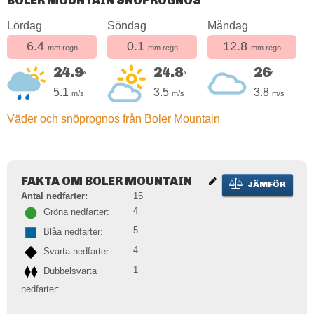
BOLER MOUNTAIN SNÖPROGNOS
Lördag
Söndag
Måndag
6.4
0.1
12.8
mm regn
mm regn
mm regn
24.9
24.8
26
°
°
°
5.1
3.5
3.8
m/s
m/s
m/s
Väder och snöprognos från Boler Mountain
FAKTA OM BOLER MOUNTAIN
JÄMFÖR
Antal nedfarter:
15
4
Gröna nedfarter:
5
Blåa nedfarter:
4
Svarta nedfarter:
1
Dubbelsvarta
nedfarter: