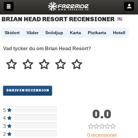
BRIAN HEAD RESORT RECENSIONER
Skidort
Väder
Snödjup
Karta
Pistkarta
Hotell
Vad tycker du om Brian Head Resort?
SKRIV EN RECENSION
0.0
5
4
3
2
0 recensioner