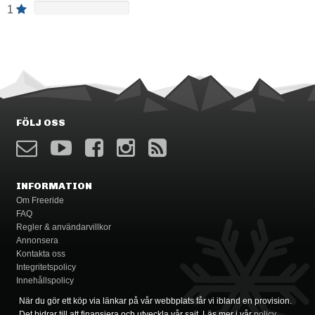
1
FÖLJ OSS
INFORMATION
Om Freeride
FAQ
Regler & användarvillkor
Annonsera
Kontakta oss
Integritetspolicy
Innehållspolicy
När du gör ett köp via länkar på vår webbplats får vi ibland en provision.
Det bidrar till att finansiera och utveckla vår sajt. Läs mer i vår
policy
.