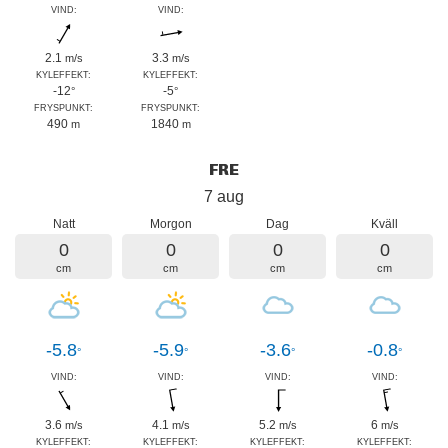
VIND:
VIND:
2.1
3.3
m/s
m/s
KYLEFFEKT:
KYLEFFEKT:
-12
-5
°
°
FRYSPUNKT:
FRYSPUNKT:
490
1840
m
m
FRE
7 aug
Natt
Morgon
Dag
Kväll
0
0
0
0
cm
cm
cm
cm
-5.8
-5.9
-3.6
-0.8
°
°
°
°
VIND:
VIND:
VIND:
VIND:
3.6
4.1
5.2
6
m/s
m/s
m/s
m/s
KYLEFFEKT:
KYLEFFEKT:
KYLEFFEKT:
KYLEFFEKT: