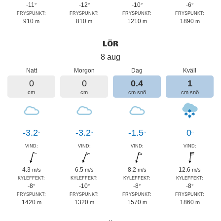
-11
-12
-10
-6
°
°
°
°
FRYSPUNKT:
FRYSPUNKT:
FRYSPUNKT:
FRYSPUNKT:
910
810
1210
1890
m
m
m
m
LÖR
8 aug
Natt
Morgon
Dag
Kväll
0
0
0.4
1
cm
cm
cm snö
cm snö
-3.2
-3.2
-1.5
0
°
°
°
°
VIND:
VIND:
VIND:
VIND:
4.3
6.5
8.2
12.6
m/s
m/s
m/s
m/s
KYLEFFEKT:
KYLEFFEKT:
KYLEFFEKT:
KYLEFFEKT:
-8
-10
-8
-8
°
°
°
°
FRYSPUNKT:
FRYSPUNKT:
FRYSPUNKT:
FRYSPUNKT:
1420
1320
1570
1860
m
m
m
m