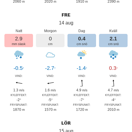
2060
2020
1910
2390
m
m
m
m
FRE
14 aug
Natt
Morgon
Dag
Kväll
2.9
0
0.4
2.1
mm slask
cm
cm snö
cm snö
-0.5
-2.7
-1.4
0.3
°
°
°
°
VIND:
VIND:
VIND:
VIND:
1.3
1.6
4.9
4.7
m/s
m/s
m/s
m/s
KYLEFFEKT:
KYLEFFEKT:
KYLEFFEKT:
KYLEFFEKT:
-2
-5
-7
-4
°
°
°
°
FRYSPUNKT:
FRYSPUNKT:
FRYSPUNKT:
FRYSPUNKT:
1870
1570
1720
2010
m
m
m
m
LÖR
15 aug