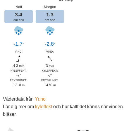
Natt
Morgon
3.4
1.3
cm snö
cm snö
-1.7
-2.8
°
°
VIND:
VIND:
4.3
3
m/s
m/s
KYLEFFEKT:
KYLEFFEKT:
-7
-7
°
°
FRYSPUNKT:
FRYSPUNKT:
1710
1470
m
m
Väderdata från
Yr.no
Lär dig mer om
kyleffekt
och hur kallt det känns när vinden
blåser.