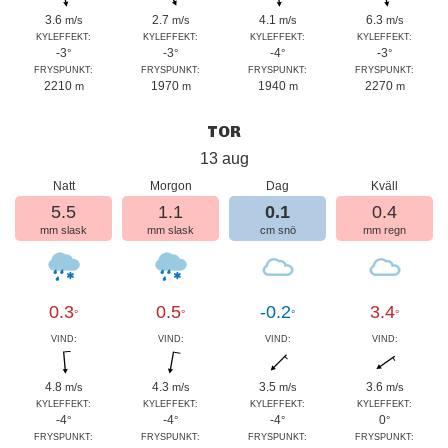
3.6
2.7
4.1
6.3
m/s
m/s
m/s
m/s
KYLEFFEKT:
KYLEFFEKT:
KYLEFFEKT:
KYLEFFEKT:
-3
-3
-4
-3
°
°
°
°
FRYSPUNKT:
FRYSPUNKT:
FRYSPUNKT:
FRYSPUNKT:
2210
1970
1940
2270
m
m
m
m
TOR
13 aug
Natt
Morgon
Dag
Kväll
5.5
1.1
0.1
0.4
mm slask
mm slask
cm snö
mm regn
0.3
0.5
-0.2
3.4
°
°
°
°
VIND:
VIND:
VIND:
VIND:
4.8
4.3
3.5
3.6
m/s
m/s
m/s
m/s
KYLEFFEKT:
KYLEFFEKT:
KYLEFFEKT:
KYLEFFEKT:
-4
-4
-4
0
°
°
°
°
FRYSPUNKT:
FRYSPUNKT:
FRYSPUNKT:
FRYSPUNKT: