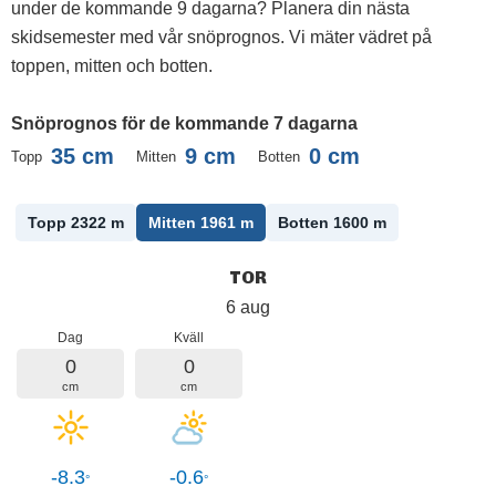
under de kommande 9 dagarna? Planera din nästa
skidsemester med vår snöprognos. Vi mäter vädret på
toppen, mitten och botten.
Snöprognos för de kommande 7 dagarna
35
cm
9
cm
0
cm
Topp
Mitten
Botten
Topp 2322
m
Mitten 1961
m
Botten 1600
m
TOR
6 aug
Dag
Kväll
0
0
cm
cm
-8.3
-0.6
°
°