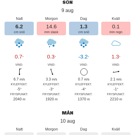
SÖN
9 aug
Natt
Morgon
Dag
Kväll
6.2
14.6
1.3
0.1
cm snö
mm slask
cm snö
mm regn
0.7
0.3
-3.2
1.3
°
°
°
°
VIND:
VIND:
VIND:
VIND:
6.7
3.3
0.7
2.1
m/s
m/s
m/s
m/s
KYLEFFEKT:
KYLEFFEKT:
KYLEFFEKT:
KYLEFFEKT:
-5
-3
-4
-1
°
°
°
°
FRYSPUNKT:
FRYSPUNKT:
FRYSPUNKT:
FRYSPUNKT:
2040
1920
1370
2210
m
m
m
m
MÅN
10 aug
Natt
Morgon
Dag
Kväll