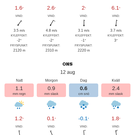
1.6
2.6
2
6.1
°
°
°
°
VIND:
VIND:
VIND:
VIND:
3.5
4.8
3.1
3.7
m/s
m/s
m/s
m/s
KYLEFFEKT:
KYLEFFEKT:
KYLEFFEKT:
KYLEFFEKT:
-2
-2
-1
3
°
°
°
°
FRYSPUNKT:
FRYSPUNKT:
FRYSPUNKT:
2120
2310
2220
m
m
m
ONS
12 aug
Natt
Morgon
Dag
Kväll
1.1
0.9
0.6
2.4
mm regn
mm slask
cm snö
mm slask
1.2
0.1
-0.1
1.8
°
°
°
°
VIND:
VIND:
VIND:
VIND: