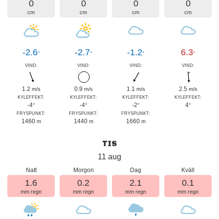
0
0
0
0
cm
cm
cm
cm
-2.6
-2.7
-1.2
6.3
°
°
°
°
VIND:
VIND:
VIND:
VIND:
1.2
0.9
1.1
2.5
m/s
m/s
m/s
m/s
KYLEFFEKT:
KYLEFFEKT:
KYLEFFEKT:
KYLEFFEKT:
-4
-4
-2
4
°
°
°
°
FRYSPUNKT:
FRYSPUNKT:
FRYSPUNKT:
1460
1440
1660
m
m
m
TIS
11 aug
Natt
Morgon
Dag
Kväll
1.6
0.2
2.1
0.1
mm regn
mm regn
mm regn
mm regn