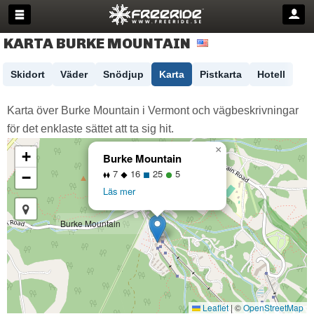
KARTA BURKE MOUNTAIN
Skidort
Väder
Snödjup
Karta
Pistkarta
Hotell
Karta över Burke Mountain i Vermont och vägbeskrivningar
för det enklaste sättet att ta sig hit.
×
+
Burke Mountain
7
16
25
5
−
Läs mer
Burke Mountain
Leaflet
|
©
OpenStreetMap