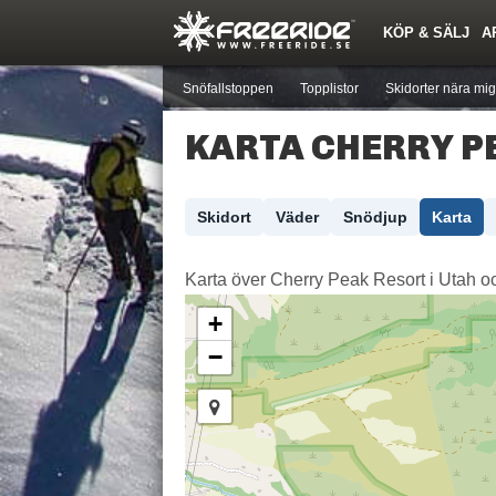
KÖP & SÄLJ
A
Nyheter
Nya inlägg
Skidor
Årets Krasch
Pjäxor
Quiz
Forumlista
Events
Sök
Profiler
Medlemmar
Utrustn
Snöfallstoppen
Topplistor
Skidorter nära mig
KARTA CHERRY P
Skidort
Väder
Snödjup
Karta
Karta över Cherry Peak Resort i Utah och 
+
−