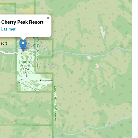
×
Cherry Peak Resort
Läs mer
sort