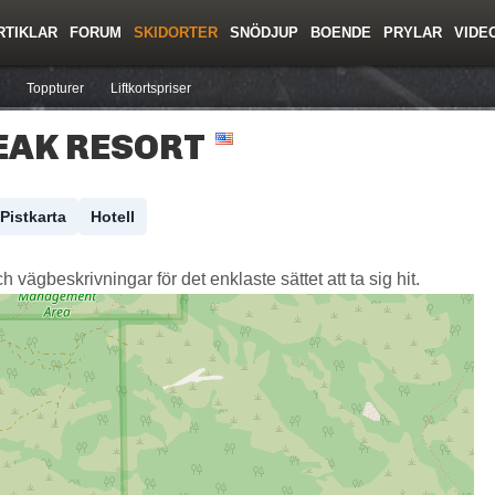
RTIKLAR
FORUM
SKIDORTER
SNÖDJUP
BOENDE
PRYLAR
VIDE
ing
Regler/Hjälp
Resor
Film
Skolor
Lavinsäkerhet
Tricktips
Krönika
Ny
Toppturer
Liftkortspriser
EAK RESORT
Pistkarta
Hotell
vägbeskrivningar för det enklaste sättet att ta sig hit.