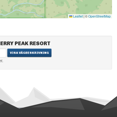
Leaflet
|
©
OpenStreetMap
HERRY PEAK RESORT
r.