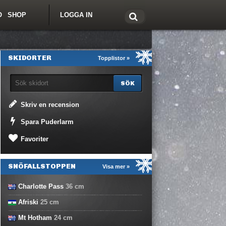
O
SHOP
LOGGA IN
tt om Freeride.se
SKIDORTER
Topplistor »
Skriv en recension
Spara Puderlarm
Favoriter
SNÖFALLSTOPPEN
Visa mer »
Charlotte Pass
36
cm
Afriski
25
cm
Mt Hotham
24
cm