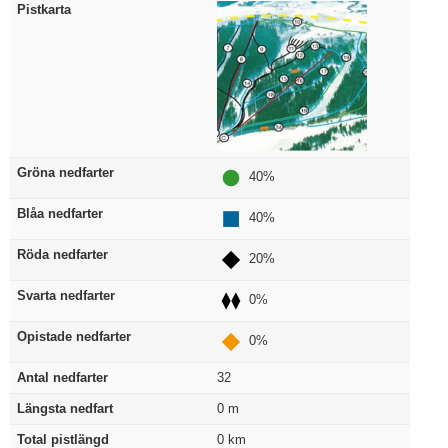
Pistkarta
Gröna nedfarter
40%
Blåa nedfarter
40%
Röda nedfarter
20%
Svarta nedfarter
0%
Opistade nedfarter
0%
Antal nedfarter
32
Längsta nedfart
0
m
Total pistlängd
0
km