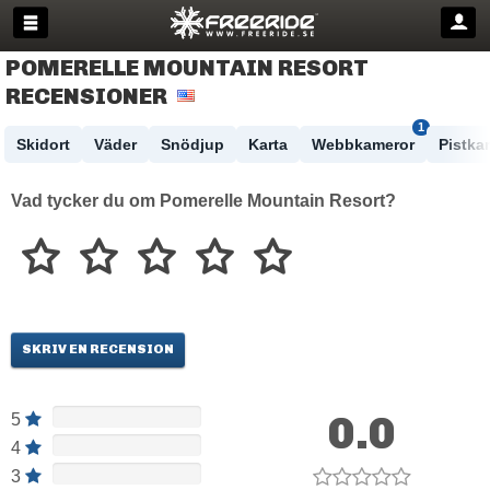
POMERELLE MOUNTAIN RESORT
RECENSIONER
1
Skidort
Väder
Snödjup
Karta
Webbkameror
Pistkar
Vad tycker du om Pomerelle Mountain Resort?
SKRIV EN RECENSION
0.0
5
4
3