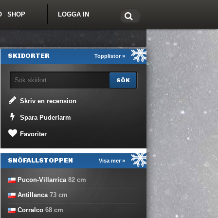
O
SHOP
LOGGA IN
tt om Freeride.se
SKIDORTER
Topplistor »
Skriv en recension
Spara Puderlarm
Favoriter
SNÖFALLSTOPPEN
Visa mer »
Pucon-Villarrica
82
cm
Antillanca
73
cm
Corralco
68
cm