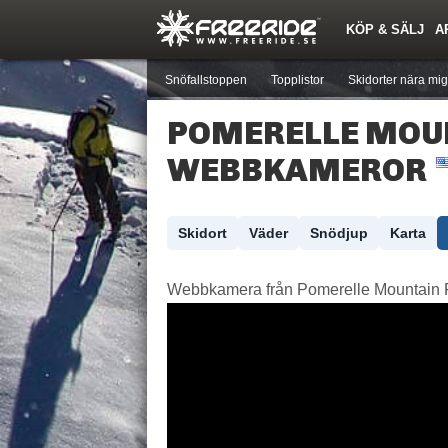
KÖP & SÄLJ
A
Nyheter
Nya inlägg
Skidor
Årets Krasch
Pjäxor
Quiz
Forumlista
Events
Sök
Profiler
Medlemmar
Utrustn
Snöfallstoppen
Topplistor
Skidorter nära mig
POMERELLE MOU
WEBBKAMEROR
Skidort
Väder
Snödjup
Karta
Webbkamera från Pomerelle Mountain R