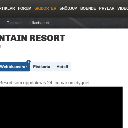
RTIKLAR
FORUM
SKIDORTER
SNÖDJUP
BOENDE
PRYLAR
VIDE
ing
Regler/Hjälp
Resor
Film
Skolor
Lavinsäkerhet
Tricktips
Krönika
Ny
Toppturer
Liftkortspriser
NTAIN RESORT
1
Webbkameror
Pistkarta
Hotell
esort som uppdateras 24 timmar om dygnet.