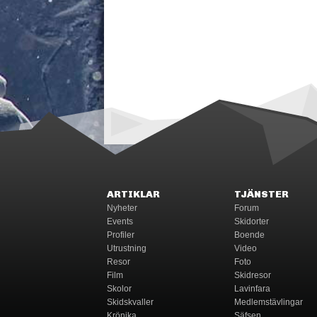
ARTIKLAR
TJÄNSTER
Nyheter
Forum
Events
Skidorter
Profiler
Boende
Utrustning
Video
Resor
Foto
Film
Skidresor
Skolor
Lavinfara
Skidskvaller
Medlemstävlingar
Krönika
Säfsen