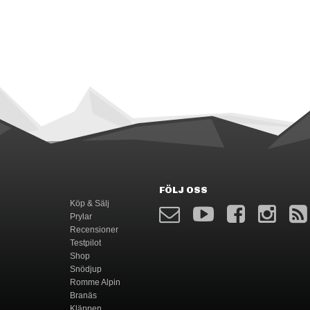
FÖLJ OSS
Köp & Sälj
Prylar
Recensioner
Testpilot
Shop
Snödjup
Romme Alpin
Branäs
Kläppen