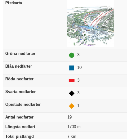
Pistkarta
Gröna nedfarter
3
Blåa nedfarter
10
Röda nedfarter
3
Svarta nedfarter
3
Opistade nedfarter
1
Antal nedfarter
19
Längsta nedfart
1700
m
Total pistlängd
7
km