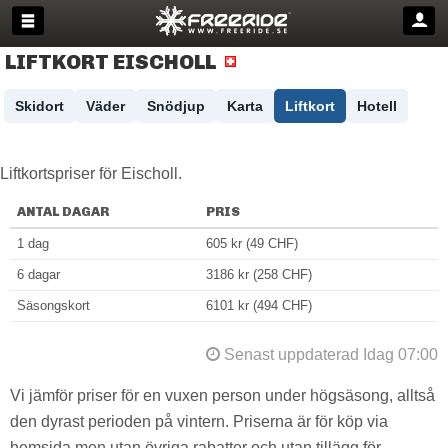
LIFTKORT EISCHOLL
Skidort
Väder
Snödjup
Karta
Liftkort
Hotell
Liftkortspriser för Eischoll.
ANTAL DAGAR
PRIS
1 dag
605 kr (49 CHF)
6 dagar
3186 kr (258 CHF)
Säsongskort
6101 kr (494 CHF)
Senast uppdaterad Idag 07:00
Vi jämför priser för en vuxen person under högsäsong, alltså
den dyrast perioden på vintern. Priserna är för köp via
hemsida men utan övriga rabatter och utan tillägg för