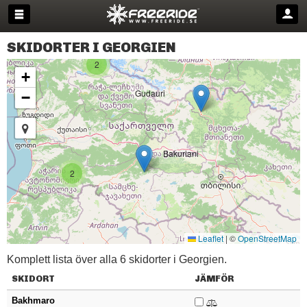
SKIDORTER I GEORGIEN
2
+
Gudauri
−
Bakuriani
2
Leaflet
|
©
OpenStreetMap
Komplett lista över alla 6 skidorter i Georgien.
SKIDORT
JÄMFÖR
Bakhmaro