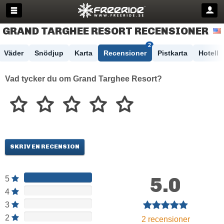
GRAND TARGHEE RESORT RECENSIONER
2
Väder
Snödjup
Karta
Recensioner
Pistkarta
Hotell
Vad tycker du om Grand Targhee Resort?
SKRIV EN RECENSION
5.0
5
4
3
2
2 recensioner