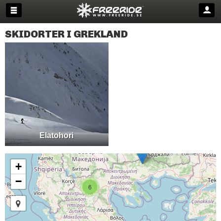
SKIDORTER I GREKLAND
Elatohori
Falakro
+
−
6