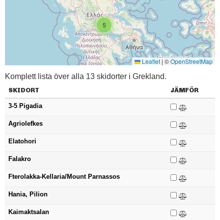
5
Leaflet
|
©
OpenStreetMap
Komplett lista över alla 13 skidorter i Grekland.
SKIDORT
JÄMFÖR
3-5 Pigadia
Agriolefkes
Elatohori
Falakro
Fterolakka-Kellaria/Mount Parnassos
Hania, Pilion
Kaimaktsalan