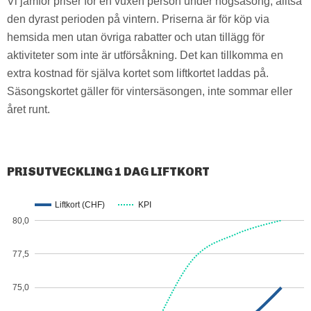
Vi jämför priser för en vuxen person under högsäsong, alltså
den dyrast perioden på vintern. Priserna är för köp via
hemsida men utan övriga rabatter och utan tillägg för
aktiviteter som inte är utförsåkning. Det kan tillkomma en
extra kostnad för själva kortet som liftkortet laddas på.
Säsongskortet gäller för vintersäsongen, inte sommar eller
året runt.
PRISUTVECKLING 1 DAG LIFTKORT
Liftkort (CHF)
KPI
80,0
77,5
75,0