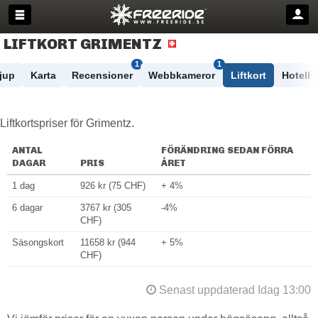
LIFTKORT GRIMENTZ
1
1
jup
Karta
Recensioner
Webbkameror
Liftkort
Hotell
Liftkortspriser för Grimentz.
ANTAL
FÖRÄNDRING SEDAN FÖRRA
DAGAR
PRIS
ÅRET
1 dag
926 kr (75 CHF)
+ 4%
6 dagar
3767 kr (305
-4%
CHF)
Säsongskort
11658 kr (944
+ 5%
CHF)
Senast uppdaterad Idag 13:00