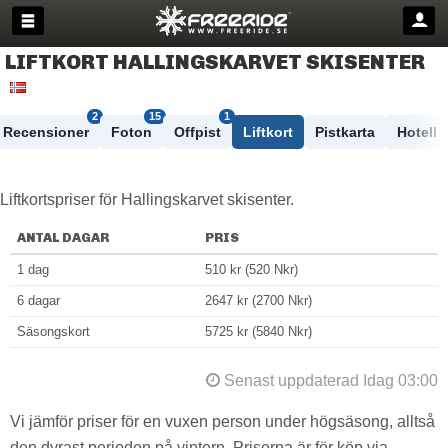
LIFTKORT HALLINGSKARVET SKISENTER
2
15
1
Recensioner
Foton
Offpist
Liftkort
Pistkarta
Hotell
Liftkortspriser för Hallingskarvet skisenter.
ANTAL DAGAR
PRIS
1 dag
510 kr (520 Nkr)
6 dagar
2647 kr (2700 Nkr)
Säsongskort
5725 kr (5840 Nkr)
Senast uppdaterad Idag 03:00
Vi jämför priser för en vuxen person under högsäsong, alltså
den dyrast perioden på vintern. Priserna är för köp via