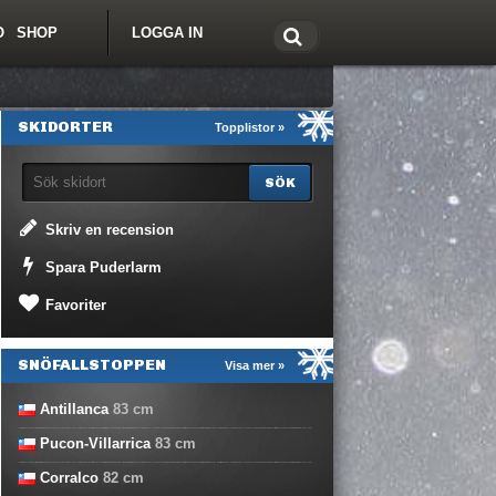
O
SHOP
LOGGA IN
tt om Freeride.se
SKIDORTER
Topplistor »
Skriv en recension
Spara Puderlarm
Favoriter
SNÖFALLSTOPPEN
Visa mer »
Antillanca
83
cm
Pucon-Villarrica
83
cm
Corralco
82
cm