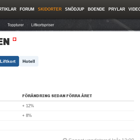
RTIKLAR
FORUM
SKIDORTER
SNÖDJUP
BOENDE
PRYLAR
VIDE
ing
Regler/Hjälp
Resor
Film
Skolor
Lavinsäkerhet
Tricktips
Krönika
Ny
Toppturer
Liftkortspriser
EN
Liftkort
Hotell
FÖRÄNDRING SEDAN FÖRRA ÅRET
+ 12%
+ 8%