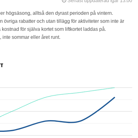
Senast uppdaterad Igår 13:00
der högsäsong, alltså den dyrast perioden på vintern.
övriga rabatter och utan tillägg för aktiviteter som inte är
kostnad för själva kortet som liftkortet laddas på.
 inte sommar eller året runt.
RT