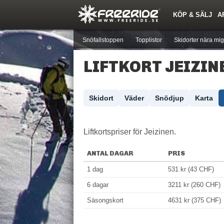
KÖP & SÄLJ
A
Nyheter
Nya inlägg
Skidor
Årets Krasch
Pjäxor
Quiz
Forumlista
Events
Sök
Profiler
Medlemmar
Utrustn
Snöfallstoppen
Topplistor
Skidorter nära mig
LIFTKORT JEIZIN
Skidort
Väder
Snödjup
Karta
Liftkortspriser för Jeizinen.
ANTAL DAGAR
PRIS
1 dag
531 kr (43 CHF)
6 dagar
3211 kr (260 CHF)
Säsongskort
4631 kr (375 CHF)