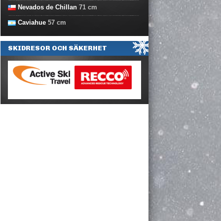
Nevados de Chillan
71
cm
Caviahue
57
cm
SKIDRESOR OCH SÄKERHET