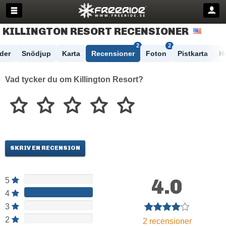
KILLINGTON RESORT RECENSIONER
2
2
der
Snödjup
Karta
Recensioner
Foton
Pistkarta
Ho
Vad tycker du om Killington Resort?
SKRIV EN RECENSION
4.0
5
4
3
2
2 recensioner