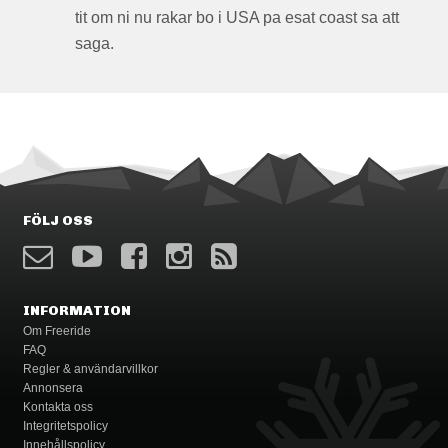
tit om ni nu rakar bo i USA pa esat coast sa att
saga.
FÖLJ OSS
INFORMATION
Om Freeride
FAQ
Regler & användarvillkor
Annonsera
Kontakta oss
Integritetspolicy
Innehållspolicy