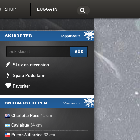
O
SHOP
LOGGA IN
tt om Freeride.se
SKIDORTER
Topplistor »
Skriv en recension
Spara Puderlarm
Favoriter
SNÖFALLSTOPPEN
Visa mer »
Charlotte Pass
41
cm
Caviahue
34
cm
Pucon-Villarrica
32
cm