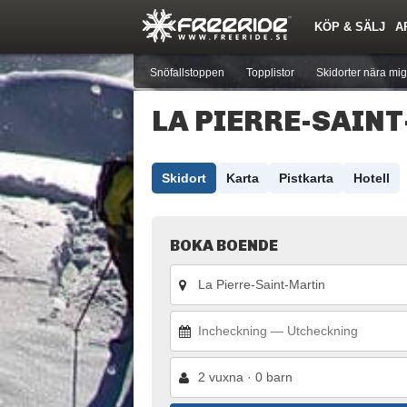
KÖP & SÄLJ
A
Nyheter
Nya inlägg
Skidor
Årets Krasch
Pjäxor
Quiz
Forumlista
Events
Sök
Profiler
Medlemmar
Utrustn
Snöfallstoppen
Topplistor
Skidorter nära mig
LA PIERRE-SAIN
Skidort
Karta
Pistkarta
Hotell
BOKA BOENDE
2 vuxna · 0 barn