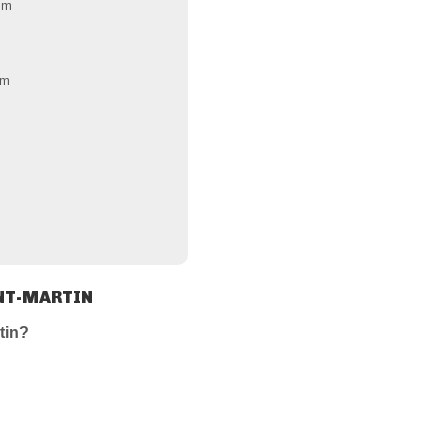
3
m
m
INT-MARTIN
tin?