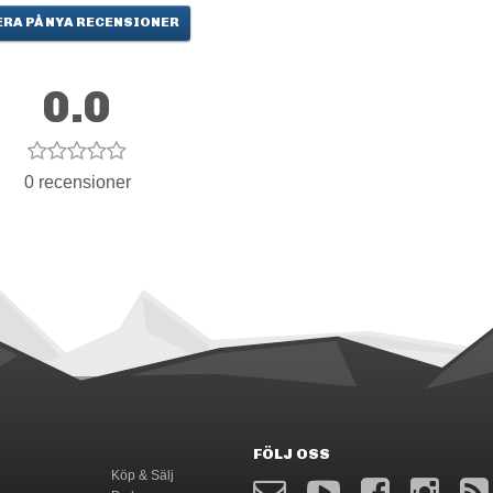
RA PÅ NYA RECENSIONER
0.0
0 recensioner
FÖLJ OSS
Köp & Sälj