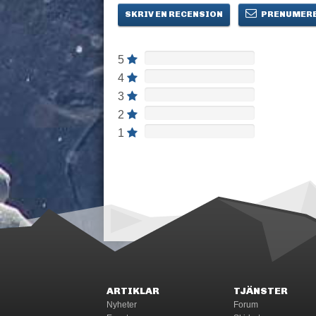
SKRIV EN RECENSION
PRENUMERE
5
4
3
2
1
ARTIKLAR
TJÄNSTER
Nyheter
Forum