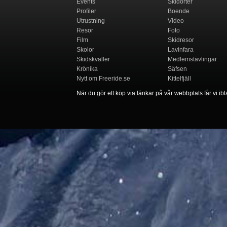
Events
Skidorter
Profiler
Boende
Utrustning
Video
Resor
Foto
Film
Skidresor
Skolor
Lavinfara
Skidskvaller
Medlemstävlingar
Krönika
Säfsen
Nytt om Freeride.se
Kittelfjäll
När du gör ett köp via länkar på vår webbplats får vi ibla