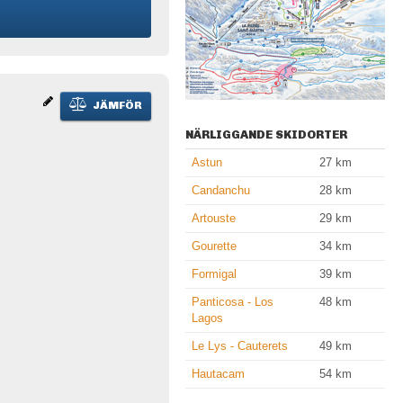
JÄMFÖR
NÄRLIGGANDE SKIDORTER
Astun
27
km
Candanchu
28
km
Artouste
29
km
Gourette
34
km
Formigal
39
km
Panticosa - Los
48
km
Lagos
Le Lys - Cauterets
49
km
Hautacam
54
km