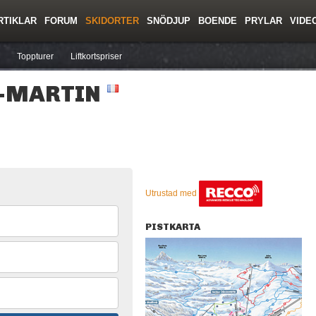
RTIKLAR
FORUM
SKIDORTER
SNÖDJUP
BOENDE
PRYLAR
VIDE
ing
Regler/Hjälp
Resor
Film
Skolor
Lavinsäkerhet
Tricktips
Krönika
Ny
Toppturer
Liftkortspriser
T-MARTIN
Utrustad med
PISTKARTA