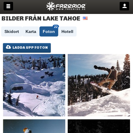
BILDER FRÅN LAKE TAHOE
22
Skidort
Karta
Foton
Hotell
LADDA UPP FOTON