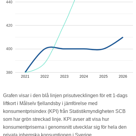
440
420
400
380
2021
2022
2023
2024
2025
2026
Grafen visar i den blå linjen prisutvecklingen för ett 1-dags
liftkort i Målselv fjellandsby i jämförelse med
konsumentprisindex (KPI) från Statistikmyndigheten SCB
som har grön streckad linje. KPI avser att visa hur
konsumentpriserna i genomsnitt utvecklar sig för hela den
privata inhemska konsumtionen i Sverige.