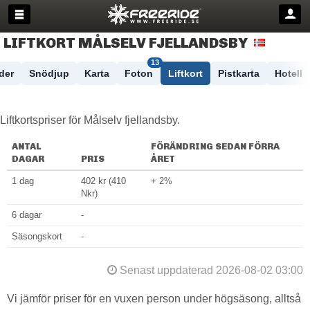
LIFTKORT MÅLSELV FJELLANDSBY
13
der
Snödjup
Karta
Foton
Liftkort
Pistkarta
Hotell
Liftkortspriser för Målselv fjellandsby.
ANTAL
FÖRÄNDRING SEDAN FÖRRA
DAGAR
PRIS
ÅRET
1 dag
402 kr (410
+ 2%
Nkr)
6 dagar
-
Säsongskort
-
Senast uppdaterad 2026-08-02 03:00
Vi jämför priser för en vuxen person under högsäsong, alltså