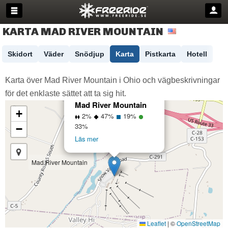
KARTA MAD RIVER MOUNTAIN
Skidort
Väder
Snödjup
Karta
Pistkarta
Hotell
Karta över Mad River Mountain i Ohio och vägbeskrivningar
för det enklaste sättet att ta sig hit.
×
Mad River Mountain
+
2%
47%
19%
33%
−
Läs mer
Mad River Mountain
Leaflet
|
©
OpenStreetMap