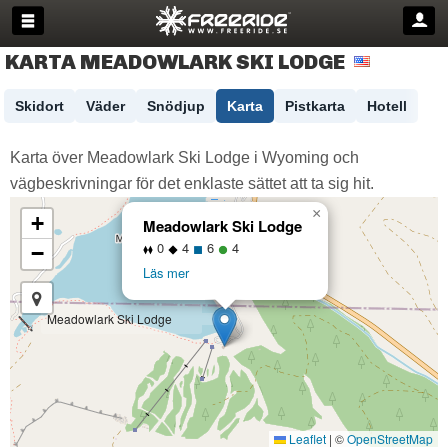
KARTA MEADOWLARK SKI LODGE
Skidort
Väder
Snödjup
Karta
Pistkarta
Hotell
Karta över Meadowlark Ski Lodge i Wyoming och
vägbeskrivningar för det enklaste sättet att ta sig hit.
×
+
Meadowlark Ski Lodge
0
4
6
4
−
Läs mer
Meadowlark Ski Lodge
Leaflet
|
©
OpenStreetMap