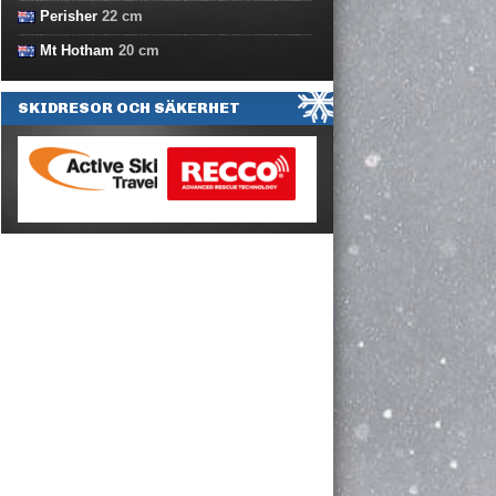
Perisher
22
cm
Mt Hotham
20
cm
SKIDRESOR OCH SÄKERHET