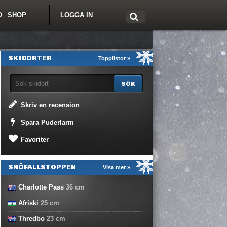
O
SHOP
LOGGA IN
tt om Freeride.se
SKIDORTER
Topplistor »
Skriv en recension
Spara Puderlarm
Favoriter
SNÖFALLSTOPPEN
Visa mer »
Charlotte Pass
36
cm
Afriski
25
cm
Thredbo
23
cm