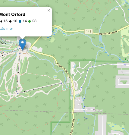
×
Mont Orford
15
10
14
23
Läs mer
ford