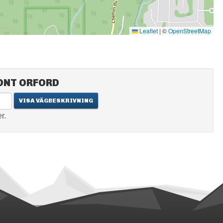
Leaflet
|
©
OpenStreetMap
ONT ORFORD
r.