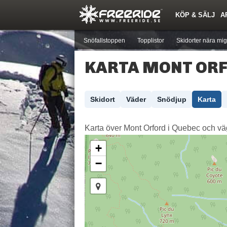
KÖP & SÄLJ
A
Nyheter
Nya inlägg
Skidor
Årets Krasch
Pjäxor
Quiz
Forumlista
Events
Sök
Profiler
Medlemmar
Utrustn
Snöfallstoppen
Topplistor
Skidorter nära mig
KARTA MONT OR
Skidort
Väder
Snödjup
Karta
Karta över Mont Orford i Quebec och vägbe
+
−