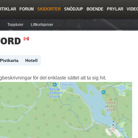
RTIKLAR
FORUM
SKIDORTER
SNÖDJUP
BOENDE
PRYLAR
VIDE
ing
Regler/Hjälp
Resor
Film
Skolor
Lavinsäkerhet
Tricktips
Krönika
Ny
Toppturer
Liftkortspriser
FORD
Pistkarta
Hotell
skrivningar för det enklaste sättet att ta sig hit.