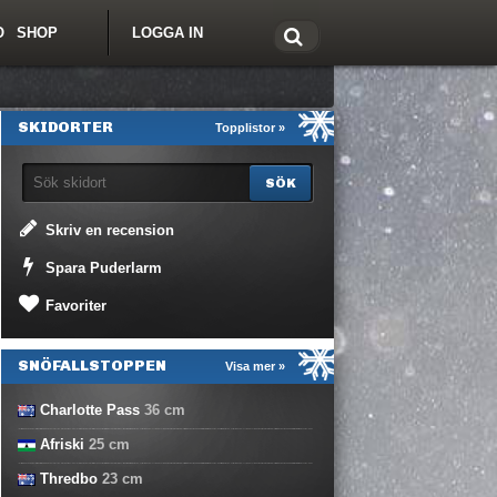
O
SHOP
LOGGA IN
tt om Freeride.se
SKIDORTER
Topplistor »
Skriv en recension
Spara Puderlarm
Favoriter
SNÖFALLSTOPPEN
Visa mer »
Charlotte Pass
36
cm
Afriski
25
cm
Thredbo
23
cm