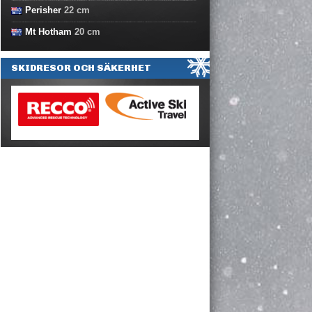
Perisher
22
cm
Mt Hotham
20
cm
SKIDRESOR OCH SÄKERHET