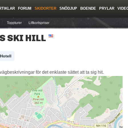
RTIKLAR
FORUM
SKIDORTER
SNÖDJUP
BOENDE
PRYLAR
VIDE
ing
Regler/Hjälp
Resor
Film
Skolor
Lavinsäkerhet
Tricktips
Krönika
Ny
Toppturer
Liftkortspriser
S SKI HILL
Hotell
ägbeskrivningar för det enklaste sättet att ta sig hit.