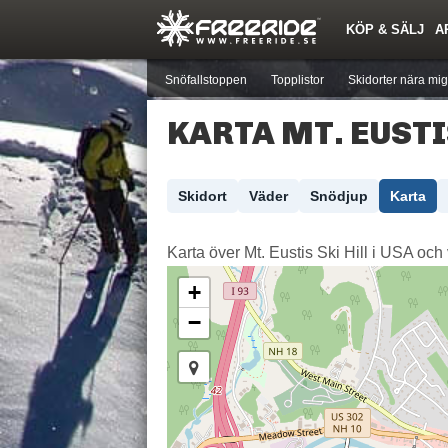
KÖP & SÄLJ
A
Nyheter
Nya inlägg
Skidor
Årets Krasch
Pjäxor
Quiz
Forumlista
Events
Sök
Profiler
Medlemmar
Utrustn
Snöfallstoppen
Topplistor
Skidorter nära mig
KARTA MT. EUSTI
Skidort
Väder
Snödjup
Karta
Karta över Mt. Eustis Ski Hill i USA och v
+
−