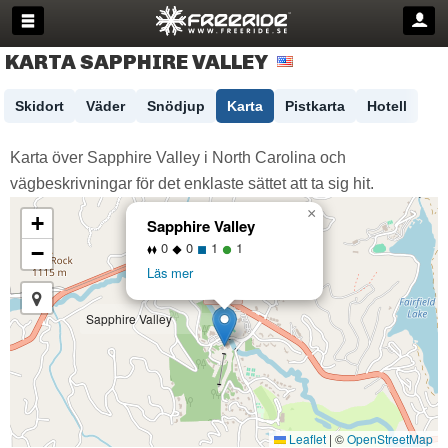
KARTA SAPPHIRE VALLEY
Skidort
Väder
Snödjup
Karta
Pistkarta
Hotell
Karta över Sapphire Valley i North Carolina och
vägbeskrivningar för det enklaste sättet att ta sig hit.
×
+
Sapphire Valley
0
0
1
1
−
Läs mer
Sapphire Valley
Leaflet
|
©
OpenStreetMap