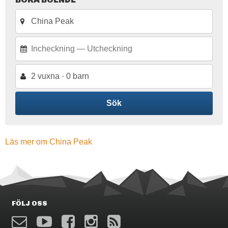
2 vuxna · 0 barn
Sök
Läs mer om China Peak
FÖLJ OSS