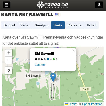
KARTA SKI SAWMILL
Skidort
Väder
Snödjup
Karta
Pistkarta
Hotell
Karta över Ski Sawmill i Pennsylvania och vägbeskrivningar
för det enklaste sättet att ta sig hit.
×
+
Ski Sawmill
0
5
3
5
−
Läs mer
Ski Sawmill
Leaflet
|
©
OpenStreetMap