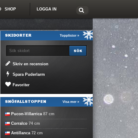
O
SHOP
LOGGA IN
tt om Freeride.se
SKIDORTER
Topplistor »
Skriv en recension
Spara Puderlarm
Favoriter
SNÖFALLSTOPPEN
Visa mer »
Pucon-Villarrica
87
cm
Corralco
74
cm
Antillanca
72
cm