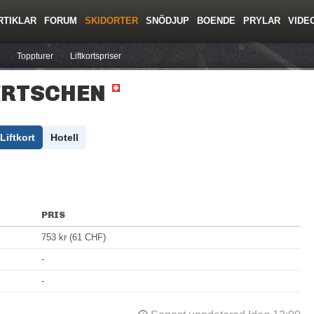
RTIKLAR
FORUM
SKIDORTER
SNÖDJUP
BOENDE
PRYLAR
VIDE
ing
Regler/Hjälp
Resor
Film
Skolor
Lavinsäkerhet
Tricktips
Krönika
Ny
Toppturer
Liftkortspriser
ERTSCHEN
Liftkort
Hotell
PRIS
753 kr (61 CHF)
-
-