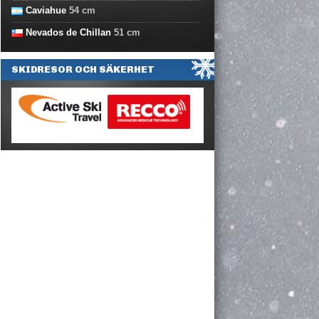
Caviahue
54
cm
Nevados de Chillan
51
cm
SKIDRESOR OCH SÄKERHET