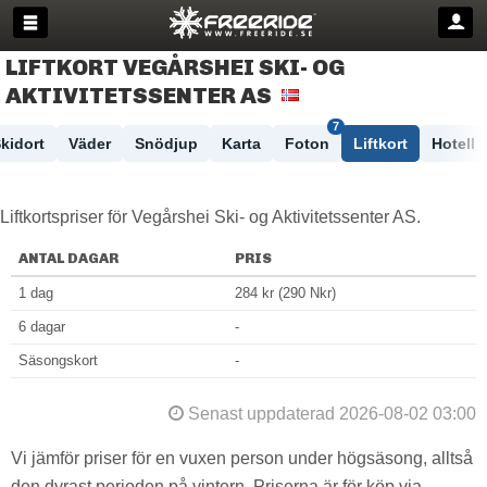
LIFTKORT VEGÅRSHEI SKI- OG
AKTIVITETSSENTER AS
7
kidort
Väder
Snödjup
Karta
Foton
Liftkort
Hotell
Liftkortspriser för Vegårshei Ski- og Aktivitetssenter AS.
ANTAL DAGAR
PRIS
1 dag
284 kr (290 Nkr)
6 dagar
-
Säsongskort
-
Senast uppdaterad 2026-08-02 03:00
Vi jämför priser för en vuxen person under högsäsong, alltså
den dyrast perioden på vintern. Priserna är för köp via