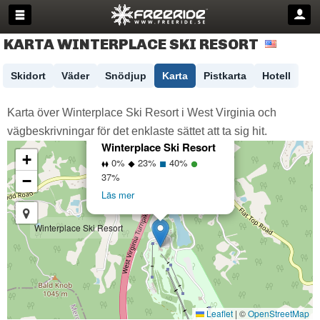
KARTA WINTERPLACE SKI RESORT
Skidort
Väder
Snödjup
Karta
Pistkarta
Hotell
Karta över Winterplace Ski Resort i West Virginia och
vägbeskrivningar för det enklaste sättet att ta sig hit.
×
Winterplace Ski Resort
+
0%
23%
40%
37%
−
Läs mer
Winterplace Ski Resort
Leaflet
|
©
OpenStreetMap