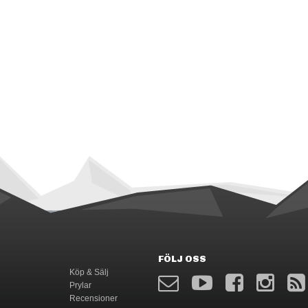
FÖLJ OSS
Köp & Sälj
Prylar
Recensioner