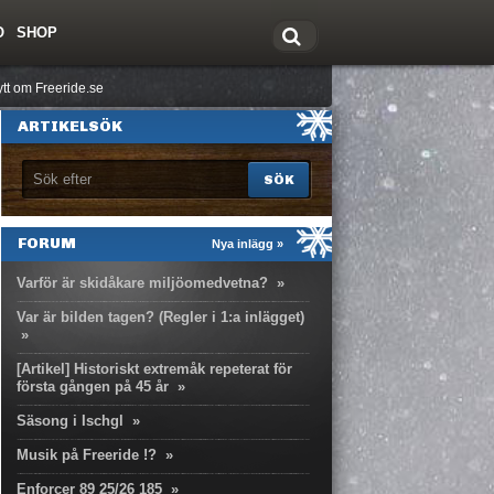
O
SHOP
tt om Freeride.se
ARTIKELSÖK
FORUM
Nya inlägg »
Varför är skidåkare miljöomedvetna?
»
Var är bilden tagen? (Regler i 1:a inlägget)
»
[Artikel] Historiskt extremåk repeterat för
första gången på 45 år
»
Säsong i Ischgl
»
Musik på Freeride !?
»
Enforcer 89 25/26 185
»