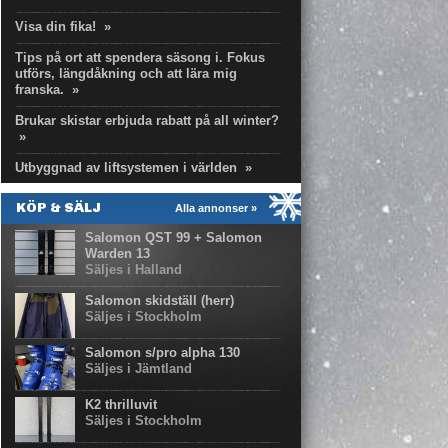
Visa din fika!
»
Tips på ort att spendera säsong i. Fokus
utförs, längdåkning och att lära mig
franska.
»
Brukar skistar erbjuda rabatt på all winter?
»
Utbyggnad av liftsystemen i världen
»
KÖP & SÄLJ
Alla annonser »
Salomon QST 99 + Salomon
Warden 13
Säljes i Halland
Salomon skidställ (herr)
Säljes i Stockholm
Salomon s/pro alpha 130
Säljes i Jämtland
K2 thrilluvit
Säljes i Stockholm