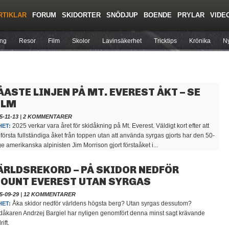
RTIKLAR
FORUM
SKIDORTER
SNÖDJUP
BOENDE
PRYLAR
VIDE
Regler/Hjälp
Toppturer
Liftkortspriser
ing
Resor
Film
Skolor
Lavinsäkerhet
Tricktips
Krönika
Ny
ÅASTE LINJEN PÅ MT. EVEREST ÅKT – SE
ILM
5-11-13
|
2 KOMMENTARER
2025 verkar vara året för skidåkning på Mt. Everest. Väldigt kort efter att
HET:
 första fullständiga åket från toppen utan att använda syrgas gjorts har den 50-
ge amerikanska alpinisten Jim Morrison gjort förstaåket i...
ÄRLDSREKORD – PÅ SKIDOR NEDFÖR
OUNT EVEREST UTAN SYRGAS
5-09-29
|
12 KOMMENTARER
Åka skidor nedför världens högsta berg? Utan syrgas dessutom?
HET:
dåkaren Andrzej Bargiel har nyligen genomfört denna minst sagt krävande
ift.