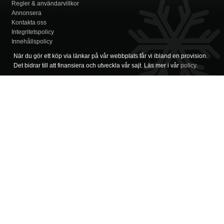
Regler & användarvillkor
Annonsera
Kontakta oss
Integritetspolicy
Innehållspolicy
När du gör ett köp via länkar på vår webbplats får vi ibland en provision.
Det bidrar till att finansiera och utveckla vår sajt. Läs mer i vår
policy
.