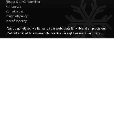
Regler & användarvillkor
Annonsera
Kontakta oss
Integritetspolicy
Innehållspolicy
När du gör ett köp via länkar på vår webbplats får vi ibland en provision.
Det bidrar till att finansiera och utveckla vår sajt. Läs mer i vår
policy
.