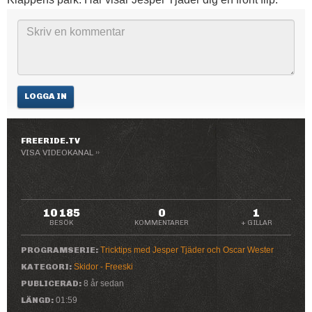
LOGGA IN
FREERIDE.TV
VISA VIDEOKANAL ››
10 185
0
1
BESÖK
KOMMENTARER
+ GILLAR
PROGRAMSERIE:
Tricktips med Jesper Tjäder och Oscar Wester
KATEGORI:
Skidor - Freeski
PUBLICERAD:
8 år sedan
LÄNGD:
01:59