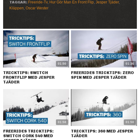
TAGGAR:
Freeride-Tv
,
Hur Gör Man En Front Flip
,
Jesper Tjäder
,
Kläppen
,
Oscar Wester
01:50
01:36
TRICKTIPS: SWITCH
FREERIDES TRICKTIPS: ZERO
FRONTFLIP MED JESPER
SPIN MED JESPER TJÄDER
TJÄDER
01:58
01:50
FREERIDES TRICKTIPS:
TRICKTIPS: 360 MED JESPER
SWITCH CORK 540 MED
TJÄDER