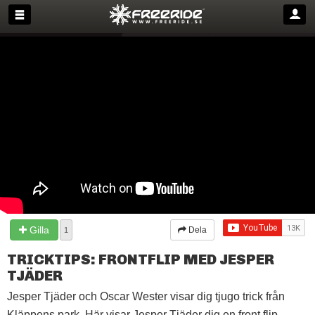
Gilla
Dela
1
TRICKTIPS: FRONTFLIP MED JESPER
TJÄDER
Jesper Tjäder och Oscar Wester visar dig tjugo trick från
Kläppens park. Här visar Jesper Tjäder dig en front flip.