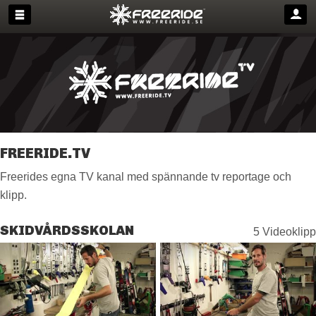
FREERIDE.TV
Freerides egna TV kanal med spännande tv reportage och
klipp.
SKIDVÅRDSSKOLAN
5 Videoklipp