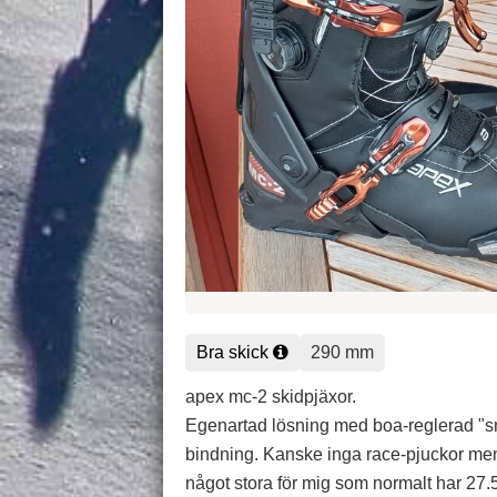
Bra skick
290 mm
apex mc-2 skidpjäxor.
Egenartad lösning med boa-reglerad "sn
bindning. Kanske inga race-pjuckor men
något stora för mig som normalt har 27