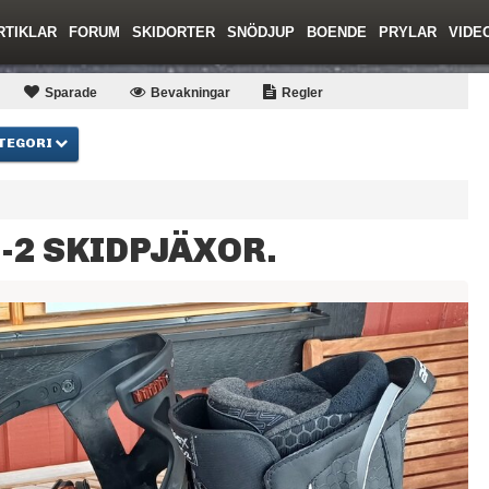
RTIKLAR
FORUM
SKIDORTER
SNÖDJUP
BOENDE
PRYLAR
VIDE
ing
Regler/Hjälp
Toppturer
Resor
Film
Liftkortspriser
Skolor
Lavinsäkerhet
Tricktips
Krönika
Ny
Sparade
Bevakningar
Regler
TEGORI
-2 SKIDPJÄXOR.