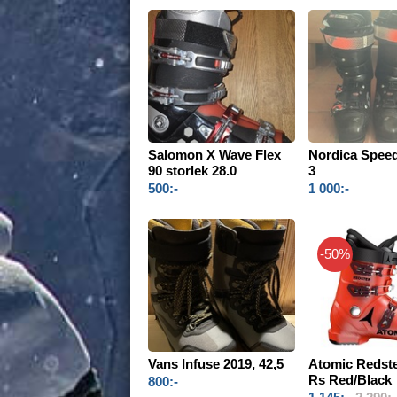
Salomon X Wave Flex
Nordica Spee
90 storlek 28.0
3
500:-
1 000:-
-50%
Vans Infuse 2019, 42,5
Atomic Redste
Rs Red/Black
800:-