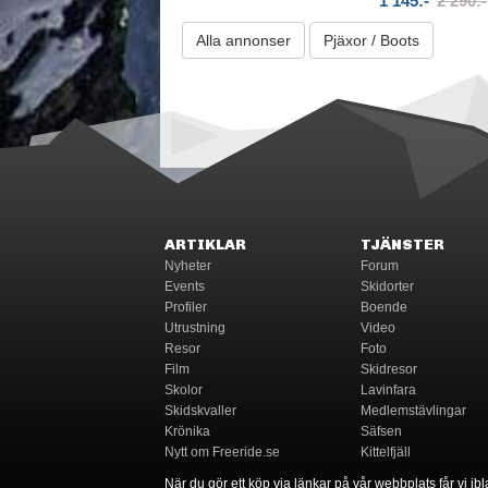
1 145:-
2 290:-
Alla annonser
Pjäxor / Boots
ARTIKLAR
TJÄNSTER
Nyheter
Forum
Events
Skidorter
Profiler
Boende
Utrustning
Video
Resor
Foto
Film
Skidresor
Skolor
Lavinfara
Skidskvaller
Medlemstävlingar
Krönika
Säfsen
Nytt om Freeride.se
Kittelfjäll
När du gör ett köp via länkar på vår webbplats får vi ibla