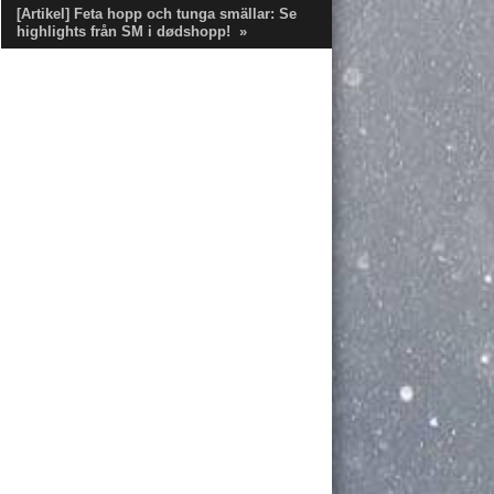
[Artikel] Feta hopp och tunga smällar: Se
highlights från SM i dødshopp!
»