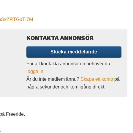
SrpSxZRTGuT-7M
KONTAKTA ANNONSÖR
Skicka meddelande
För att kontakta annonsören behöver du
logga in
.
Är du inte medlem ännu?
Skapa ett konto
på
några sekunder och kom igång direkt.
på Freeride.
R