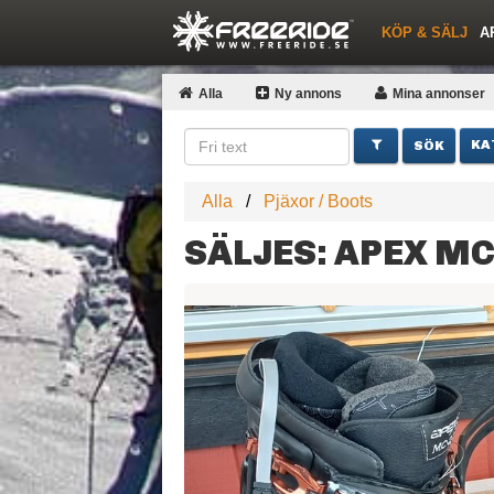
KÖP & SÄLJ
A
Nyheter
Nya inlägg
Snöfallstoppen
Skidor
Årets Krasch
Pjäxor
Quiz
Forumlista
Topplistor
Events
Sök
Profiler
Skidorter nära mig
Medlemmar
Utrustn
Alla
Ny annons
Mina
annonser
KA
Alla
Pjäxor / Boots
SÄLJES: APEX MC