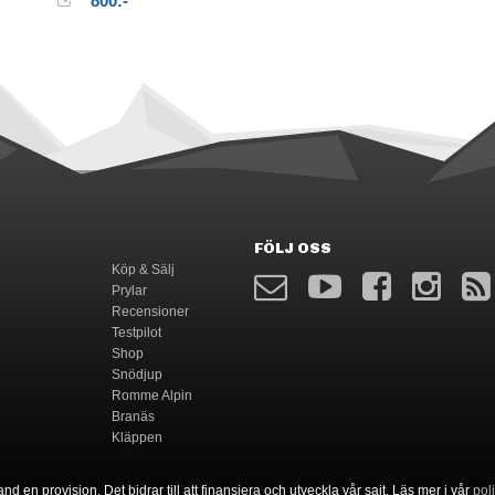
800:-
FÖLJ OSS
Köp & Sälj
Prylar
Recensioner
Testpilot
Shop
Snödjup
Romme Alpin
Branäs
Kläppen
nd en provision. Det bidrar till att finansiera och utveckla vår sajt. Läs mer i vår
pol