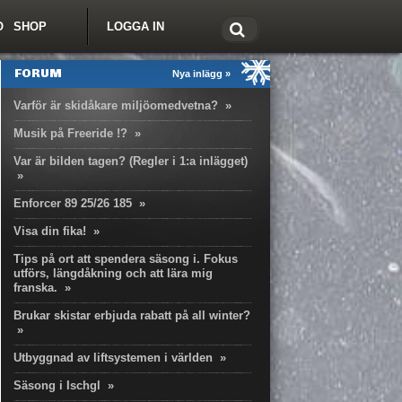
O
SHOP
LOGGA IN
tt om Freeride.se
FORUM
Nya inlägg »
Varför är skidåkare miljöomedvetna?
»
Musik på Freeride !?
»
Var är bilden tagen? (Regler i 1:a inlägget)
»
Enforcer 89 25/26 185
»
Visa din fika!
»
Tips på ort att spendera säsong i. Fokus
utförs, längdåkning och att lära mig
franska.
»
Brukar skistar erbjuda rabatt på all winter?
»
Utbyggnad av liftsystemen i världen
»
Säsong i Ischgl
»