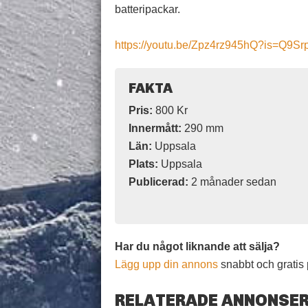
batteripackar.
https://youtu.be/Zpz4rz945hQ?is=Q9
FAKTA
Pris:
800 Kr
Innermått:
290 mm
Län:
Uppsala
Plats:
Uppsala
Publicerad:
2 månader sedan
Har du något liknande att sälja?
Lägg upp din annons
snabbt och gratis 
RELATERADE ANNONSE