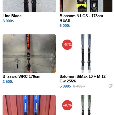
Line Blade
Blossom N1 GS - 178cm
REA!!
3 000:-
6 000:-
-40%
Blizzard WRC 176cm
Salomon S/Max 10 + Mi12
Gw 25/26
2 500:-
5 099:-
8 499:-
-40%