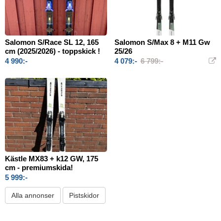
Salomon S/Race SL 12, 165
Salomon S/Max 8 + M11 Gw
cm (2025/2026) - toppskick !
25/26
4 990:-
4 079:-
6 799:-
Kästle MX83 + k12 GW, 175
cm - premiumskida!
5 999:-
Alla annonser
Pistskidor