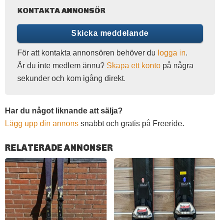
KONTAKTA ANNONSÖR
Skicka meddelande
För att kontakta annonsören behöver du
logga in
.
Är du inte medlem ännu?
Skapa ett konto
på några
sekunder och kom igång direkt.
Har du något liknande att sälja?
Lägg upp din annons
snabbt och gratis på Freeride.
RELATERADE ANNONSER