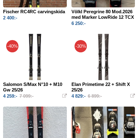
Fischer RC4RC carvingskida
Völkl Peregrine 80 Mod.2026
med Marker LowRide 12 TCX
2 400:-
6 250:-
-40%
-30%
Salomon S/Max N°10 + M10
Elan Primetime 22 + Shift X
Gw 25/26
25/26
4 259:-
7 099:-
4 829:-
6 899:-