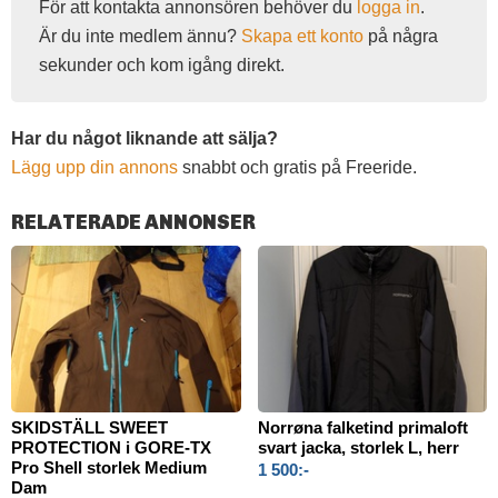
För att kontakta annonsören behöver du
logga in
.
Är du inte medlem ännu?
Skapa ett konto
på några
sekunder och kom igång direkt.
Har du något liknande att sälja?
Lägg upp din annons
snabbt och gratis på Freeride.
RELATERADE ANNONSER
SKIDSTÄLL SWEET
Norrøna falketind primaloft
PROTECTION i GORE-TX
svart jacka, storlek L, herr
Pro Shell storlek Medium
1 500:-
Dam