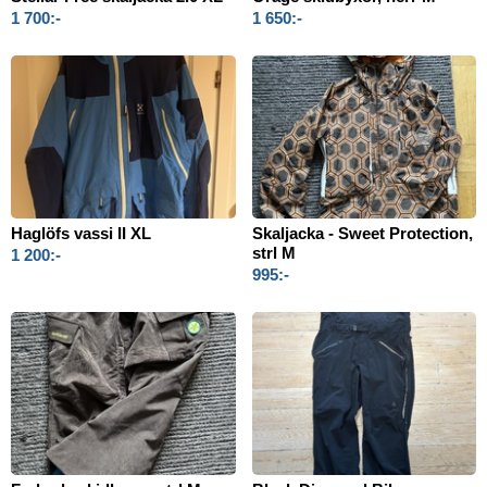
1 700:-
1 650:-
Haglöfs vassi II XL
Skaljacka - Sweet Protection,
strl M
1 200:-
995:-