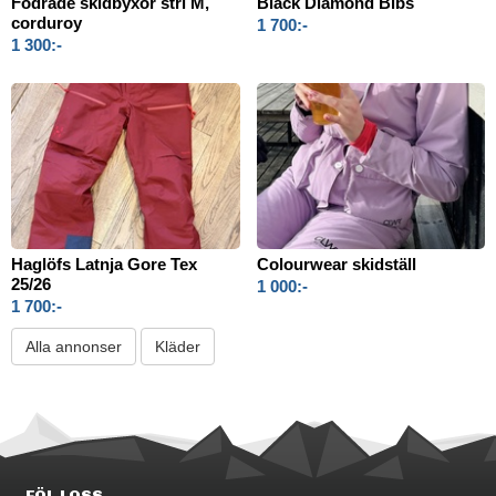
Fodrade skidbyxor strl M,
Black Diamond Bibs
corduroy
1 700:-
1 300:-
Haglöfs Latnja Gore Tex
Colourwear skidställ
25/26
1 000:-
1 700:-
Alla annonser
Kläder
FÖLJ OSS