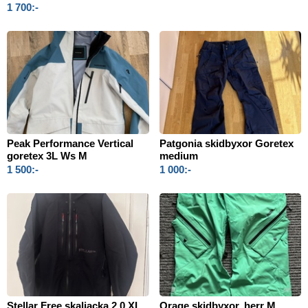
1 700:-
Peak Performance Vertical
Patgonia skidbyxor Goretex
goretex 3L Ws M
medium
1 500:-
1 000:-
Stellar Free skaljacka 2.0 XL
Orage skidbyxor, herr M