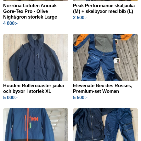
Norröna Lofoten Anorak
Peak Performance skaljacka
Gore-Tex Pro - Olive
(M) + skalbyxor med bib (L)
Night/grön storlek Large
2 500:-
4 800:-
Houdini Rollercoaster jacka
Elevenate Bec des Rosses,
och byxor i storlek XL
Premium-set Woman
5 000:-
5 500:-