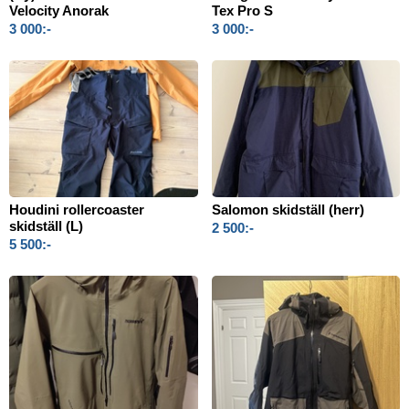
Velocity Anorak
Tex Pro S
3 000:-
3 000:-
Houdini rollercoaster
Salomon skidställ (herr)
skidställ (L)
2 500:-
5 500:-