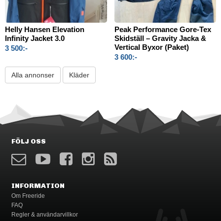
Helly Hansen Elevation
Peak Performance Gore-Tex
Infinity Jacket 3.0
Skidställ – Gravity Jacka &
Vertical Byxor (Paket)
3 500:-
3 600:-
Alla annonser
Kläder
FÖLJ OSS
INFORMATION
Om Freeride
FAQ
Regler & användarvillkor