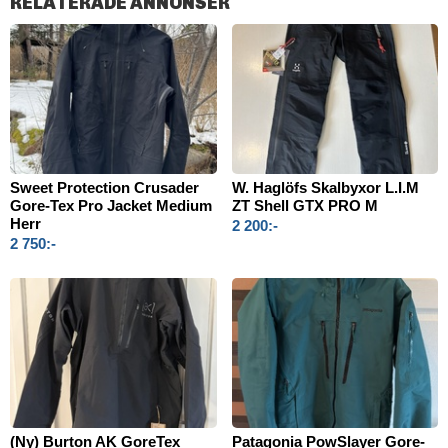
RELATERADE ANNONSER
Sweet Protection Crusader
W. Haglöfs Skalbyxor L.I.M
Gore-Tex Pro Jacket Medium
ZT Shell GTX PRO M
Herr
2 200:-
2 750:-
(Ny) Burton AK GoreTex
Patagonia PowSlayer Gore-