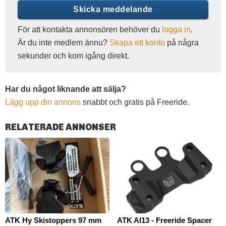
Skicka meddelande
För att kontakta annonsören behöver du
logga in
.
Är du inte medlem ännu?
Skapa ett konto
på några
sekunder och kom igång direkt.
Har du något liknande att sälja?
Lägg upp din annons
snabbt och gratis på Freeride.
RELATERADE ANNONSER
ATK Hy Skistoppers 97 mm
ATK Al13 - Freeride Spacer