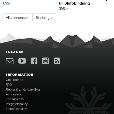
till Shift-bindning
300:-
350:-
Alla annonser
Bindningar
FÖLJ OSS
INFORMATION
Om Freeride
FAQ
Regler & användarvillkor
Annonsera
Kontakta oss
Integritetspolicy
Innehållspolicy