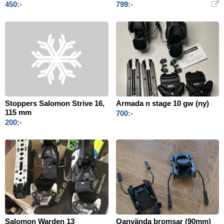
450:-
799:-
Stoppers Salomon Strive 16,
Armada n stage 10 gw (ny)
115 mm
700:-
200:-
Salomon Warden 13
Oanvända bromsar (90mm)