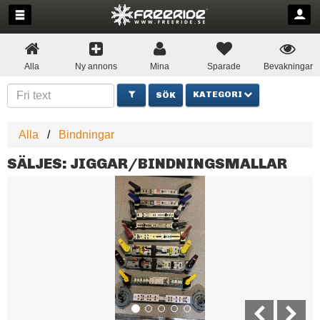
Alla
Ny annons
Mina
Sparade
Bevakningar
KATEGORI
Alla
Bindningar
SÄLJES: JIGGAR/BINDNINGSMALLAR