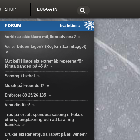
O
SHOP
LOGGA IN
tt om Freeride.se
FORUM
Nya inlägg »
Varför är skidåkare miljöomedvetna?
»
Var är bilden tagen? (Regler i 1:a inlägget)
»
[Artikel] Historiskt extremåk repeterat för
första gången på 45 år
»
Säsong i Ischgl
»
Musik på Freeride !?
»
Enforcer 89 25/26 185
»
Visa din fika!
»
Tips på ort att spendera säsong i. Fokus
utförs, längdåkning och att lära mig
franska.
»
Brukar skistar erbjuda rabatt på all winter?
»