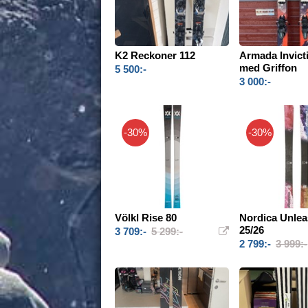
K2 Reckoner 112
Armada Invict
med Griffon
5 500:-
3 000:-
-30%
-30%
Völkl Rise 80
Nordica Unlea
25/26
3 709:-
5 299:-
2 799:-
3 999:-