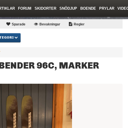
RTIKLAR
FORUM
SKIDORTER
SNÖDJUP
BOENDE
PRYLAR
VIDE
ing
Regler/Hjälp
Toppturer
Resor
Film
Liftkortspriser
Skolor
Lavinsäkerhet
Tricktips
Krönika
Ny
Sparade
Bevakningar
Regler
TEGORI
r
DBENDER 96C, MARKER