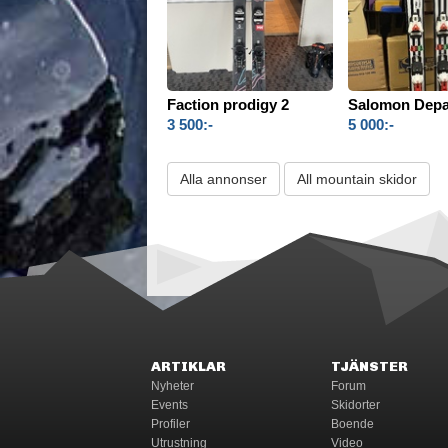
Faction prodigy 2
Salomon Depar
3 500:-
5 000:-
Alla annonser
All mountain skidor
ARTIKLAR
TJÄNSTER
Nyheter
Forum
Events
Skidorter
Profiler
Boende
Utrustning
Video