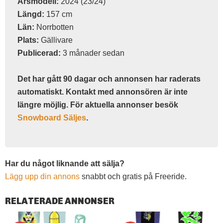
Årsmodell:
2024 (23/24)
Längd:
157 cm
Län:
Norrbotten
Plats:
Gällivare
Publicerad:
3 månader sedan
Det har gått 90 dagar och annonsen har raderats
automatiskt. Kontakt med annonsören är inte
längre möjlig. För aktuella annonser besök
Snowboard Säljes
.
Har du något liknande att sälja?
Lägg upp din annons
snabbt och gratis på Freeride.
RELATERADE ANNONSER