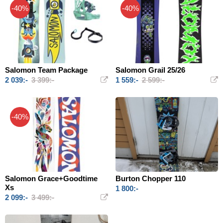
-40%
-40%
Salomon Team Package
Salomon Grail 25/26
2 039:-
3 399:-
1 559:-
2 599:-
-40%
Salomon Grace+Goodtime
Burton Chopper 110
Xs
1 800:-
2 099:-
3 499:-