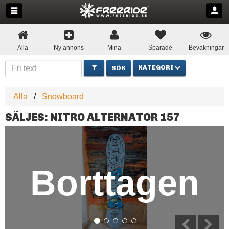
Alla
Ny annons
Mina
Sparade
Bevakningar
KATEGORI
Alla
Snowboard
SÄLJES: NITRO ALTERNATOR 157
Borttagen