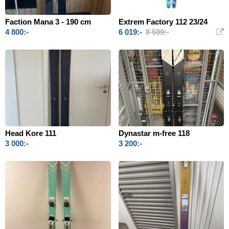
Faction Mana 3 - 190 cm
Extrem Factory 112 23/24
4 800:-
6 019:-
8 599:-
Head Kore 111
Dynastar m-free 118
3 000:-
3 200:-