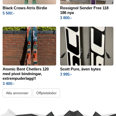
Black Crows Atris Birdie
Rossignol Sender Free 118
186 nya
5 500:-
3 800:-
Atomic Bent Chetlers 120
Scott Pure, även bytes
med pivot bindningar,
3 995:-
extrempuderlagg!!
3 400:-
Alla annonser
Offpistskidor