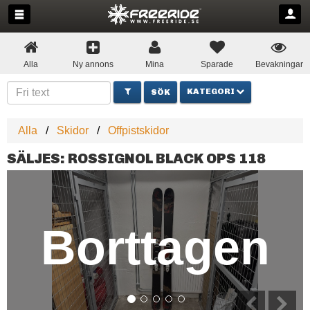
Alla
Ny annons
Mina
Sparade
Bevakningar
KATEGORI
Alla
Skidor
Offpistskidor
SÄLJES: ROSSIGNOL BLACK OPS 118
Borttagen