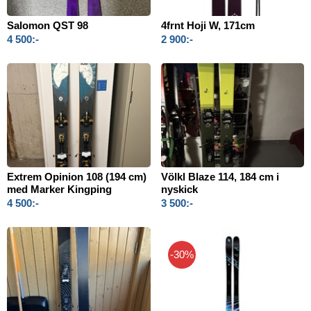
Salomon QST 98
4frnt Hoji W, 171cm
4 500:-
2 900:-
Extrem Opinion 108 (194 cm)
Völkl Blaze 114, 184 cm i
med Marker Kingping
nyskick
4 500:-
3 500:-
-30%