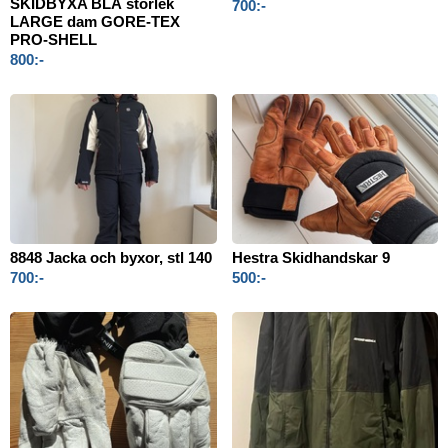
SKIDBYXA BLÅ storlek
700:-
LARGE dam GORE-TEX
PRO-SHELL
800:-
8848 Jacka och byxor, stl 140
Hestra Skidhandskar 9
700:-
500:-