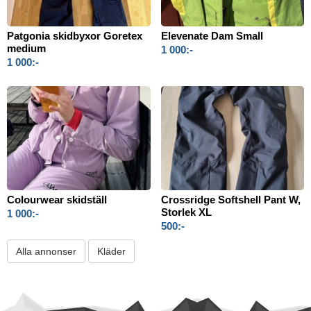
Patgonia skidbyxor Goretex
Elevenate Dam Small
medium
1 000:-
1 000:-
Colourwear skidställ
Crossridge Softshell Pant W,
Storlek XL
1 000:-
500:-
Alla annonser
Kläder