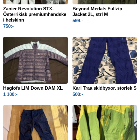
Zanier Revolution STX-
Beyond Medals Fullzip
Österrikisk premiumhandske
Jacket 2L, strl M
i helskinn
599:-
750:-
Haglöfs LIM Down DAM XL
Kari Traa skidbyxor, storlek S
1 100:-
500:-