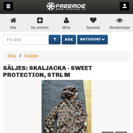
Alla
Ny annons
Mina
Sparade
Bevakningar
KATEGORI
Alla
Kläder
SÄLJES: SKALJACKA - SWEET
PROTECTION, STRL M