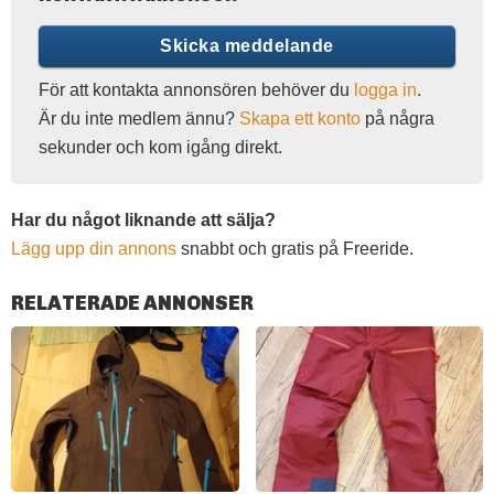
Skicka meddelande
För att kontakta annonsören behöver du
logga in
.
Är du inte medlem ännu?
Skapa ett konto
på några
sekunder och kom igång direkt.
Har du något liknande att sälja?
Lägg upp din annons
snabbt och gratis på Freeride.
RELATERADE ANNONSER