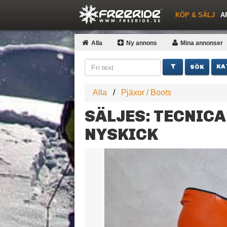
KÖP & SÄLJ
A
Nyheter
Nya inlägg
Snöfallstoppen
Skidor
Årets Krasch
Pjäxor
Quiz
Forumlista
Topplistor
Events
Sök
Profiler
Skidorter nära mig
Medlemmar
Utrustn
Alla
Ny annons
Mina
annonser
KA
Alla
Pjäxor / Boots
SÄLJES: TECNICA 
NYSKICK