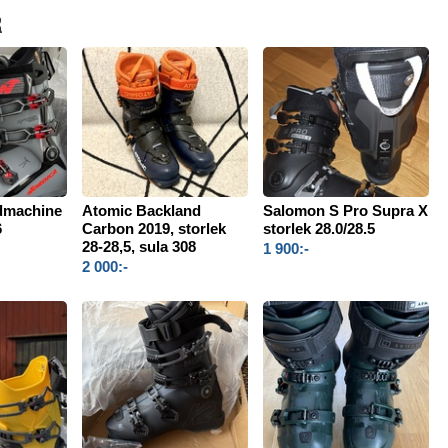
R
dmachine
Atomic Backland
Salomon S Pro Supra X
6
Carbon 2019, storlek
storlek 28.0/28.5
28-28,5, sula 308
1 900:-
2 000:-