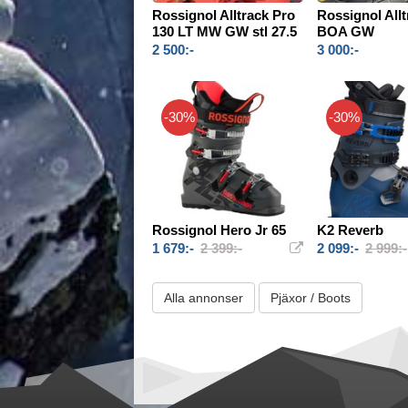
Rossignol Alltrack Pro
Rossignol Allt
130 LT MW GW stl 27.5
BOA GW
2 500:-
3 000:-
-30%
-30%
Rossignol Hero Jr 65
K2 Reverb
1 679:-
2 399:-
2 099:-
2 999:-
Alla annonser
Pjäxor / Boots