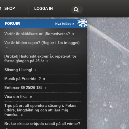
O
SHOP
LOGGA IN
tt om Freeride.se
FORUM
Nya inlägg »
Varför är skidåkare miljöomedvetna?
»
Var är bilden tagen? (Regler i 1:a inlägget)
»
[Artikel] Historiskt extremåk repeterat för
första gången på 45 år
»
Säsong i Ischgl
»
Musik på Freeride !?
»
Enforcer 89 25/26 185
»
Visa din fika!
»
Tips på ort att spendera säsong i. Fokus
utförs, längdåkning och att lära mig
franska.
»
Brukar skistar erbjuda rabatt på all winter?
»