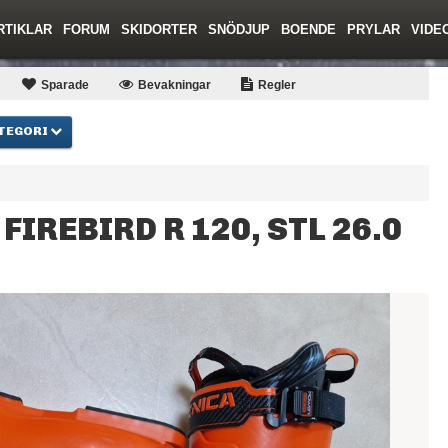
RTIKLAR
FORUM
SKIDORTER
SNÖDJUP
BOENDE
PRYLAR
VIDE
ing
Regler/Hjälp
Toppturer
Resor
Film
Liftkortspriser
Skolor
Lavinsäkerhet
Tricktips
Krönika
Ny
Sparade
Bevakningar
Regler
TEGORI
FIREBIRD R 120, STL 26.0