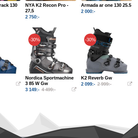
rack 130
NYA K2 Recon Pro -
Armada ar one 130 25.5
27,5
2 000:-
2 750:-
-30%
-30%
Nordica Sportmachine
K2 Reverb Gw
3 85 W Gw
2 099:-
2 999:-
3 149:-
4 499:-