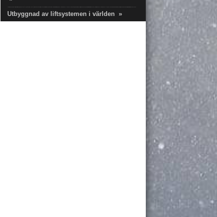
Utbyggnad av liftsystemen i världen
»