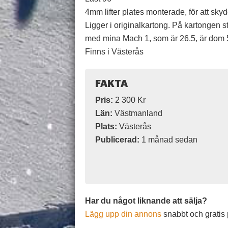
4mm lifter plates monterade, för att sky
Ligger i originalkartong. På kartongen st
med mina Mach 1, som är 26.5, är dom 5
Finns i Västerås
FAKTA
Pris:
2 300 Kr
Län:
Västmanland
Plats:
Västerås
Publicerad:
1 månad sedan
Har du något liknande att sälja?
Lägg upp din annons
snabbt och gratis 